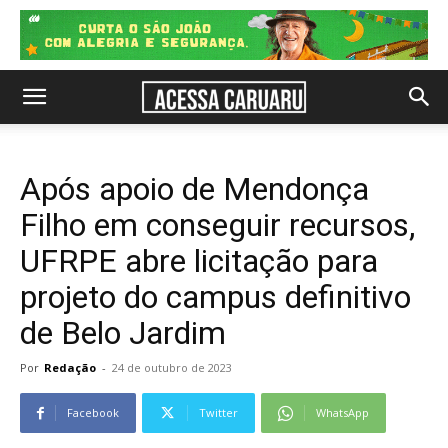
Após apoio de Mendonça
Filho em conseguir recursos,
UFRPE abre licitação para
projeto do campus definitivo
de Belo Jardim
Por
Redação
-
24 de outubro de 2023
Facebook
Twitter
WhatsApp