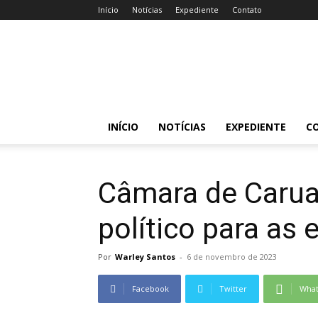
Início
Notícias
Expediente
Contato
Acessa
Caruaru
INÍCIO
NOTÍCIAS
EXPEDIENTE
C
Câmara de Carua
político para as 
Por
Warley Santos
-
6 de novembro de 2023
Facebook
Twitter
Wha