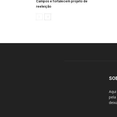
Campos e fortalecem projeto de
reeleição
SO
Aqui
pela
deix