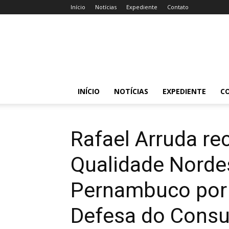
Início
Notícias
Expediente
Contato
Acessa
Caruaru
INÍCIO
NOTÍCIAS
EXPEDIENTE
C
Rafael Arruda re
Qualidade Norde
Pernambuco por 
Defesa do Cons