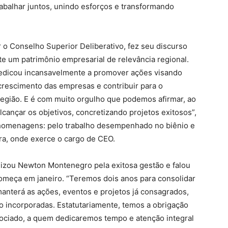
balhar juntos, unindo esforços e transformando
o Conselho Superior Deliberativo, fez seu discurso
te um patrimônio empresarial de relevância regional.
dedicou incansavelmente a promover ações visando
 crescimento das empresas e contribuir para o
gião. E é com muito orgulho que podemos afirmar, ao
cançar os objetivos, concretizando projetos exitosos”,
s homenagens: pelo trabalho desempenhado no biênio e
ra, onde exerce o cargo de CEO.
nizou Newton Montenegro pela exitosa gestão e falou
começa em janeiro. “Teremos dois anos para consolidar
manterá as ações, eventos e projetos já consagrados,
o incorporadas. Estatutariamente, temos a obrigação
sociado, a quem dedicaremos tempo e atenção integral