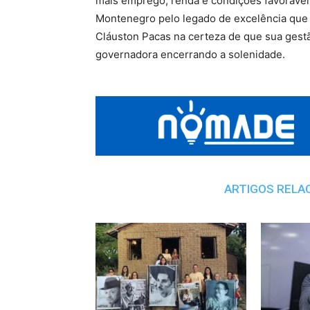
mais emprego, renda e condições favoráv
Montenegro pelo legado de excelência que 
Cláuston Pacas na certeza de que sua gestã
governadora encerrando a solenidade.
ARTIGOS RELA