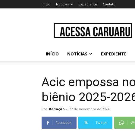
Início
Notícias
Expediente
Contato
Acessa
Caruaru
INÍCIO
NOTÍCIAS
EXPEDIENTE
Acic empossa nov
biênio 2025-202
Por
Redação
-
22 de novembro de 2024
Facebook
Twitter
Wh