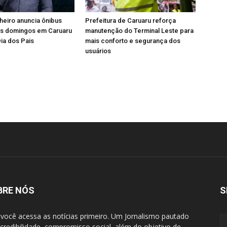
heiro anuncia ônibus
Prefeitura de Caruaru reforça
os domingos em Caruaru
manutenção do Terminal Leste para
Dia dos Pais
mais conforto e segurança dos
usuários
BRE NÓS
S
 você acessa as notícias primeiro. Um Jornalismo pautado
 credibilidade, compromisso social, além do objetivo de