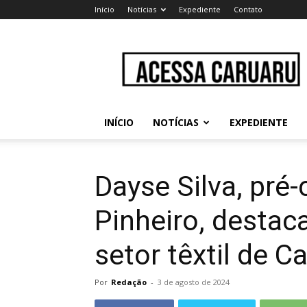
Início
Notícias
Expediente
Contato
Acessa
Caruaru
INÍCIO
NOTÍCIAS
EXPEDIENTE
Dayse Silva, pré-
Pinheiro, desta
setor têxtil de C
Por
Redação
-
3 de agosto de 2024