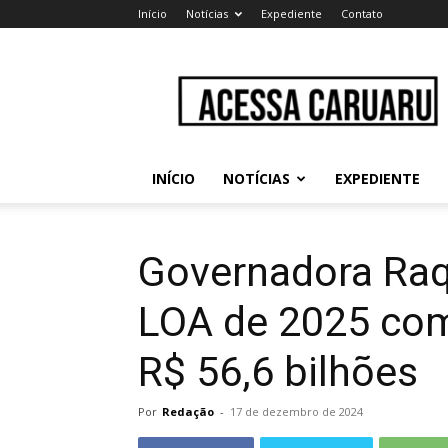
Início
Notícias
Expediente
Contato
Acessa
Caruaru
INÍCIO
NOTÍCIAS
EXPEDIENTE
Governadora Raq
LOA de 2025 com
R$ 56,6 bilhões
Por
Redação
-
17 de dezembro de 2024