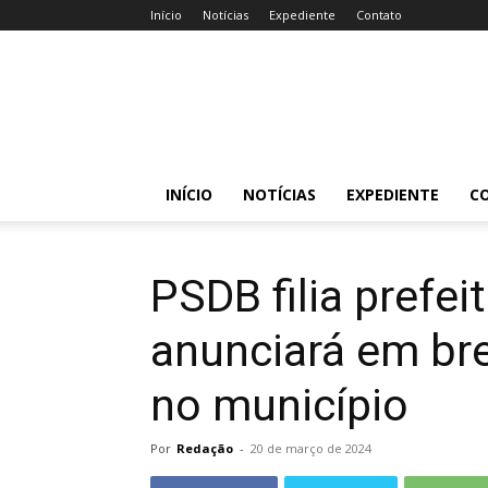
Início
Notícias
Expediente
Contato
Acessa
Caruaru
INÍCIO
NOTÍCIAS
EXPEDIENTE
C
PSDB filia prefei
anunciará em br
no município
Por
Redação
-
20 de março de 2024