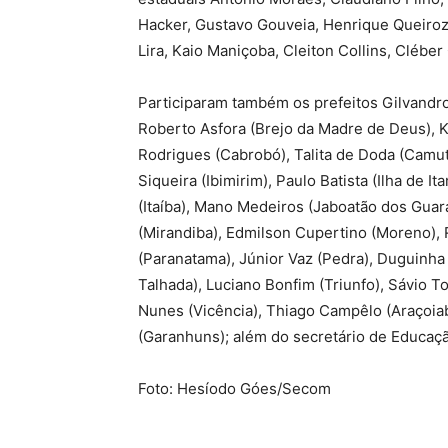
Hacker, Gustavo Gouveia, Henrique Queiroz
Lira, Kaio Maniçoba, Cleiton Collins, Clébe
Participaram também os prefeitos Gilvandro 
Roberto Asfora (Brejo da Madre de Deus), 
Rodrigues (Cabrobó), Talita de Doda (Camu
Siqueira (Ibimirim), Paulo Batista (Ilha de I
(Itaíba), Mano Medeiros (Jaboatão dos Guara
(Mirandiba), Edmilson Cupertino (Moreno), R
(Paranatama), Júnior Vaz (Pedra), Duguinha
Talhada), Luciano Bonfim (Triunfo), Sávio T
Nunes (Vicência), Thiago Campêlo (Araçoiab
(Garanhuns); além do secretário de Educaç
Foto: Hesíodo Góes/Secom