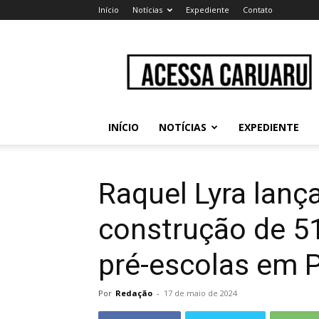
Início
Notícias
Expediente
Contato
Acessa
Caruaru
INÍCIO
NOTÍCIAS
EXPEDIENTE
Raquel Lyra lança
construção de 5
pré-escolas em
Por
Redação
-
17 de maio de 2024