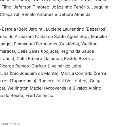
 Filho, Jeferson Timóteo, Joãozinho Tenório, Joaquim
r Chaparral, Renato Antunes e Débora Almeida.
Estrela (Belo Jardim), Lucielle Laurentino (Bezerros),
Keko do Armazém (Cabo de Santo Agostinho), Marcilio
tanga), Emmanuel Fernandes (Custódia), Welliton
tamaracá), Célia Sales (Ipojuca), Regina da Saúde
rapes), Cátia Ribeiro (Jataúba), Evaldo Bezerra
icardo Ramos (Ouricuri), Valmir do Leite
 Lins (São Joaquim do Monte), Márcia Conrado (Serra
orres (Tuparetama), Romero Leal (Vertentes), Guiga
a), Wellington Maciel (Arcoverde) e Sivaldo Albino
ão do Recife, Fred Amâncio.
PUBLICIDADE