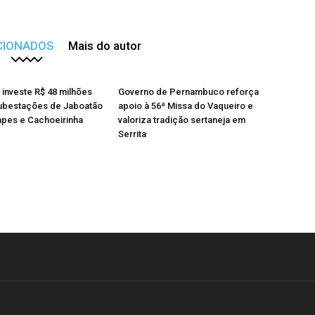
CIONADOS
Mais do autor
investe R$ 48 milhões
Governo de Pernambuco reforça
ubestações de Jaboatão
apoio à 56ª Missa do Vaqueiro e
apes e Cachoeirinha
valoriza tradição sertaneja em
Serrita