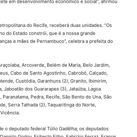
flete em desenvolvimento econômico e social”, afirmou
tropolitana do Recife, receberá duas unidades. “Os
no do Estado constrói, que é a nossa grande
rianças e mães de Pernambuco”, celebra a prefeita do
 Araçoiaba, Arcoverde, Belém de Maria, Belo Jardim,
eus, Cabo de Santo Agostinho, Cabrobó, Calçado,
ende, Custódia, Garanhuns (2), Granito, Ibimirim,
íba, Jaboatão dos Guararapes (3), Jataúba, Lagoa
i, Paranatama, Pedra, Recife, São Bento do Una, São
, Serra Talhada (2), Taquaritinga do Norte,
Vicência.
e o deputado federal Túlio Gadêlha; os deputados
Dannilo Godoy, Eriberto Filho, Fabrizio Ferraz, France