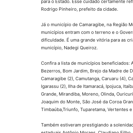
para o Estado. Esse cuidado certamente re
Rodrigo Pinheiro, prefeito da cidade.
Já o município de Camaragibe, na Região Me
municípios entram com o terreno e o Gover
dificuldade. É uma grande vitória para as c
município, Nadegi Queiroz.
Confira a lista de municípios beneficiados:
Bezerros, Bom Jardim, Brejo da Madre de D
Camaragibe (2), Camutanga, Caruaru (4), Cat
Igarassu (2), Ilha de Itamaracá, Ipojuca, Ita
Grande, Mirandiba, Moreno, Olinda, Ouricur
Joaquim do Monte, São José da Coroa Grande
Timbaúba,Triunfo, Tuparetama, Vertentes e 
Também estiveram prestigiando a solenidad
estaduais Antônio Moraes, Claudiano Filho, 