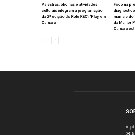
Palestras, oficinas e atividades
Foco na pr
culturais integram a programação
diagnóstic
da 2ª edição do Rolê REC’n’Play, em
mama e do c
Caruaru
da Mulher 
Caruaru esta
SO
Aqui
pela