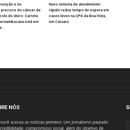
evenção e no
Novo sistema de atendimento
o precoce do câncer de
rápido reduz tempo de espera em
olo do útero: Carreta
casos leves na UPA da Boa Vista,
Pernambucana está em
em Caruaru
...
BRE NÓS
S
 você acessa as notícias primeiro. Um Jornalismo pautado
 credibilidade, compromisso social, além do objetivo de