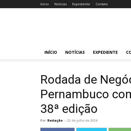
Início
Notícias
Expediente
Contato
Acessa
Caruaru
INÍCIO
NOTÍCIAS
EXPEDIENTE
C
Rodada de Negó
Pernambuco com
38ª edição
Por
Redação
-
22 de julho de 2024