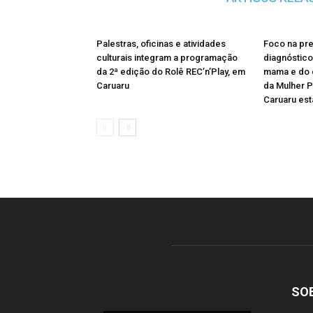
Palestras, oficinas e atividades
Foco na pr
culturais integram a programação
diagnóstic
da 2ª edição do Rolê REC’n’Play, em
mama e do c
Caruaru
da Mulher 
Caruaru esta
SO