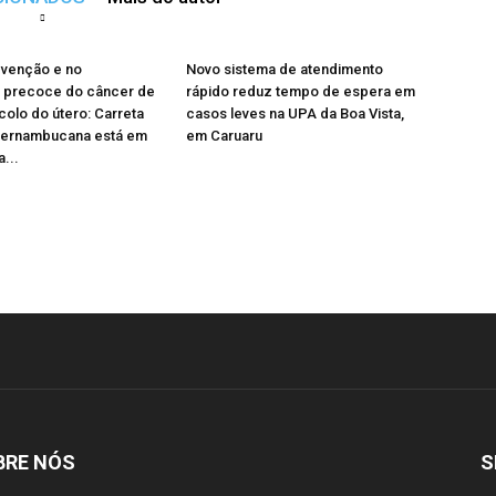
evenção e no
Novo sistema de atendimento
o precoce do câncer de
rápido reduz tempo de espera em
olo do útero: Carreta
casos leves na UPA da Boa Vista,
Pernambucana está em
em Caruaru
...
BRE NÓS
S