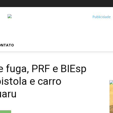
ONTATO
e fuga, PRF e BIEsp
istola e carro
uaru