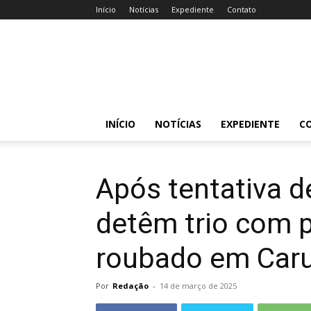
Início
Notícias
Expediente
Contato
Acessa
Caruaru
INÍCIO
NOTÍCIAS
EXPEDIENTE
C
Após tentativa d
detêm trio com p
roubado em Car
Por
Redação
-
14 de março de 2025