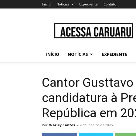
Início
Notícias
Expediente
Contato
Acessa
Caruaru
INÍCIO
NOTÍCIAS
EXPEDIENTE
Cantor Gusttavo 
candidatura à Pr
República em 20
Por
Warley Santos
-
2 de janeiro de 2025