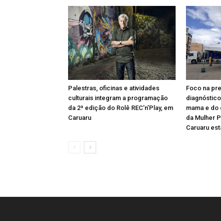
Palestras, oficinas e atividades
Foco na pr
culturais integram a programação
diagnóstic
da 2ª edição do Rolê REC’n’Play, em
mama e do c
Caruaru
da Mulher 
Caruaru esta