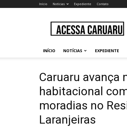
Início
Notícias
Expediente
Contato
Acessa
Caruaru
INÍCIO
NOTÍCIAS
EXPEDIENTE
Caruaru avança n
habitacional com
moradias no Res
Laranjeiras