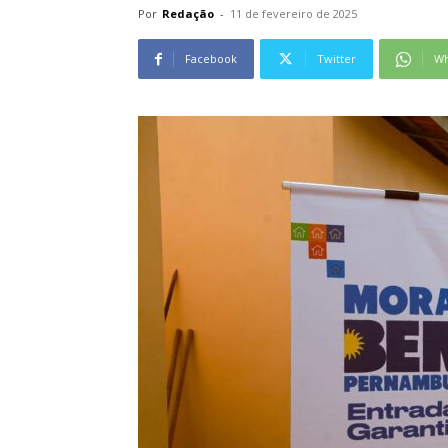
Por
Redação
-
11 de fevereiro de 2025
Facebook
Twitter
Wh