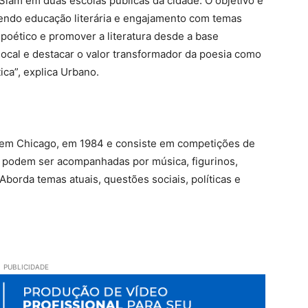
o Slam em duas escolas públicas da cidade. O objetivo é
endo educação literária e engajamento com temas
 poético e promover a literatura desde a base
 local e destacar o valor transformador da poesia como
ica”, explica Urbano.
u em Chicago, em 1984 e consiste em competições de
o podem ser acompanhadas por música, figurinos,
Aborda temas atuais, questões sociais, políticas e
PUBLICIDADE