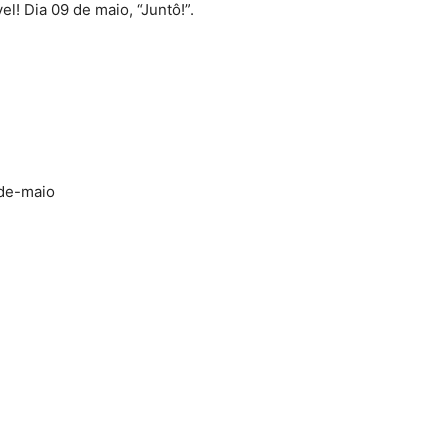
l! Dia 09 de maio, “Juntô!”.
-de-maio