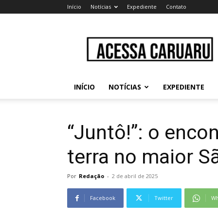
Início
Notícias
Expediente
Contato
Acessa
Caruaru
INÍCIO
NOTÍCIAS
EXPEDIENTE
“Juntô!”: o encon
terra no maior 
Por
Redação
-
2 de abril de 2025
Facebook
Twitter
Wh