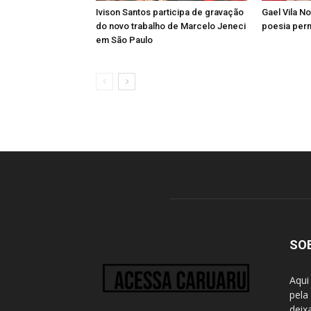
Ivison Santos participa de gravação
Gael Vila N
do novo trabalho de Marcelo Jeneci
poesia per
em São Paulo
SO
Aqui
pela
deix