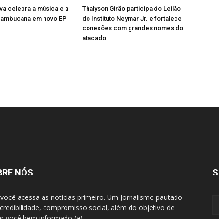
ova celebra a música e a
Thalyson Girão participa do Leilão
nambucana em novo EP
do Instituto Neymar Jr. e fortalece
conexões com grandes nomes do
atacado
BRE NÓS
S
 você acessa as notícias primeiro. Um Jornalismo pautado
 credibilidade, compromisso social, além do objetivo de
ar você bem informado (a).