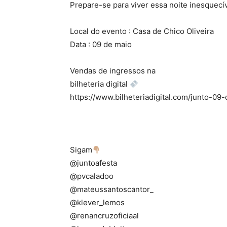
Prepare-se para viver essa noite inesquecíve
Local do evento : Casa de Chico Oliveira
Data : 09 de maio
Vendas de ingressos na
bilheteria digital
https://www.bilheteriadigital.com/junto-09
Sigam
@juntoafesta
@pvcaladoo
@mateussantoscantor_
@klever_lemos
@renancruzoficiaal