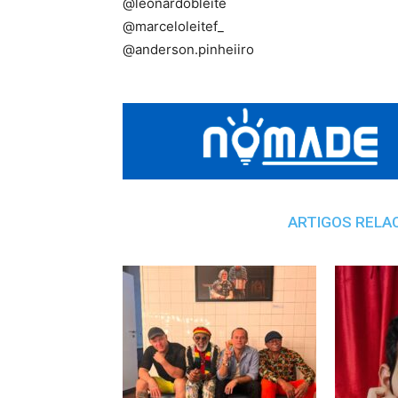
@leonardobleite
@marceloleitef_
@anderson.pinheiiro
ARTIGOS RELA