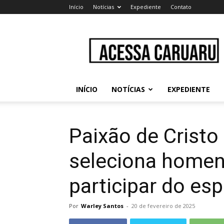
Início
Notícias
Expediente
Contato
Acessa
Caruaru
INÍCIO
NOTÍCIAS
EXPEDIENTE
Paixão de Crist
seleciona homen
participar do es
Por
Warley Santos
-
20 de fevereiro de 2025