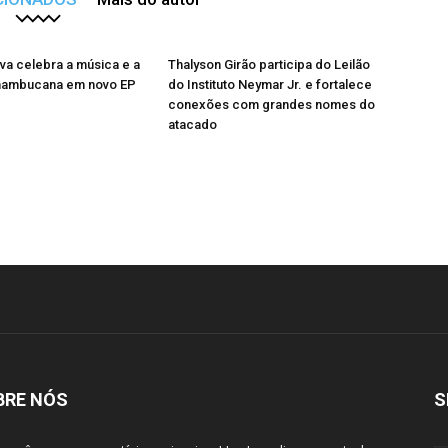
ova celebra a música e a
Thalyson Girão participa do Leilão
nambucana em novo EP
do Instituto Neymar Jr. e fortalece
conexões com grandes nomes do
atacado
BRE NÓS
S