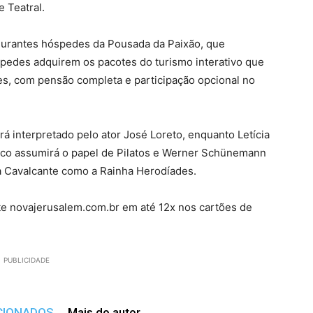
 Teatral.
gurantes hóspedes da Pousada da Paixão, que
spedes adquirem os pacotes do turismo interativo que
es, com pensão completa e participação opcional no
á interpretado pelo ator José Loreto, enquanto Letícia
heco assumirá o papel de Pilatos e Werner Schünemann
na Cavalcante como a Rainha Herodíades.
te novajerusalem.com.br em até 12x nos cartões de
PUBLICIDADE
CIONADOS
Mais do autor