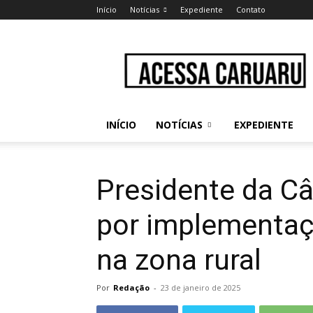
Início
Notícias
Expediente
Contato
Acessa
Caruaru
INÍCIO
NOTÍCIAS
EXPEDIENTE
Presidente da Câ
por implementaç
na zona rural
Por
Redação
-
23 de janeiro de 2025