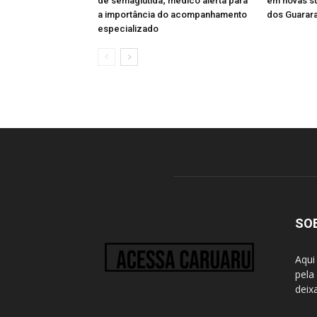
de semaglutida; médico alerta para
em novas s
a importância do acompanhamento
dos Guarar
especializado
SO
Aqui
pela
deix