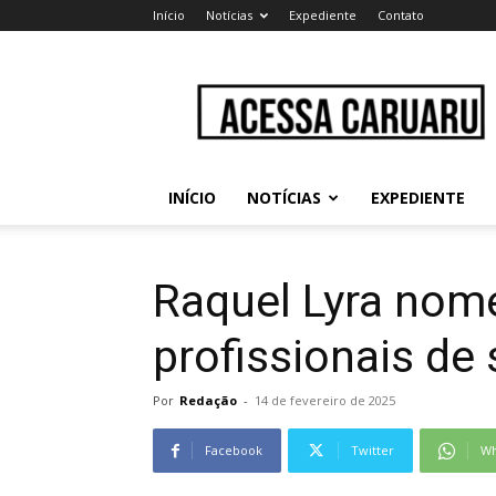
Início
Notícias
Expediente
Contato
Acessa
Caruaru
INÍCIO
NOTÍCIAS
EXPEDIENTE
Raquel Lyra nom
profissionais de
Por
Redação
-
14 de fevereiro de 2025
Facebook
Twitter
Wh