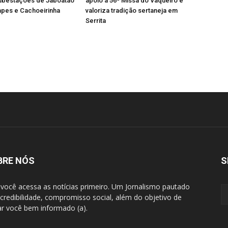
ubestações de Jaboatão
apoio à 56ª Missa do Vaqueiro e
apes e Cachoeirinha
valoriza tradição sertaneja em
Serrita
BRE NÓS
S
 você acessa as notícias primeiro. Um Jornalismo pautado
 credibilidade, compromisso social, além do objetivo de
ar você bem informado (a).