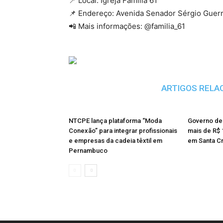
📍 Local: Igreja Família 61
📌 Endereço: Avenida Senador Sérgio Guerra
📲 Mais informações: @familia_61
ARTIGOS RELA
NTCPE lança plataforma “Moda
Governo de
Conexão” para integrar profissionais
mais de R$ 
e empresas da cadeia têxtil em
em Santa C
Pernambuco