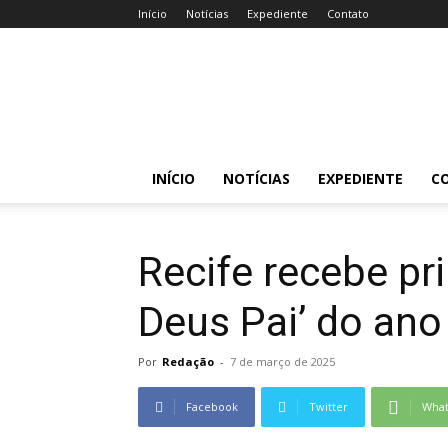
Início
Notícias
Expediente
Contato
Acessa
Caruaru
INÍCIO
NOTÍCIAS
EXPEDIENTE
C
Recife recebe pr
Deus Pai’ do ano
Por
Redação
-
7 de março de 2025
Facebook
Twitter
Wha