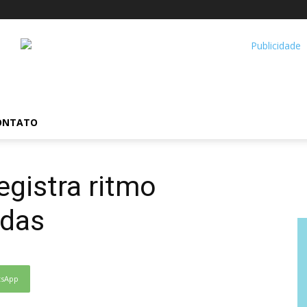
ONTATO
egistra ritmo
ndas
tsApp