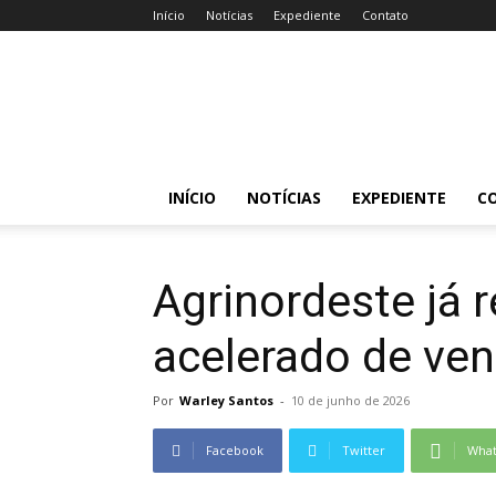
Início
Notícias
Expediente
Contato
Acessa
Caruaru
INÍCIO
NOTÍCIAS
EXPEDIENTE
C
Agrinordeste já r
acelerado de ve
Por
Warley Santos
-
10 de junho de 2026
Facebook
Twitter
Wha