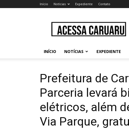
Início
Notícias
Expediente
Contato
Acessa
Caruaru
INÍCIO
NOTÍCIAS
EXPEDIENTE
Prefeitura de Ca
Parceria levará b
elétricos, além 
Via Parque, grat