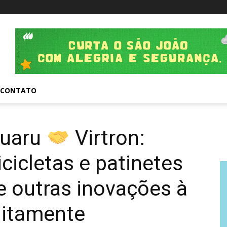
CONTATO
ruaru
Virtron:
icicletas e patinetes
de outras inovações à
uitamente