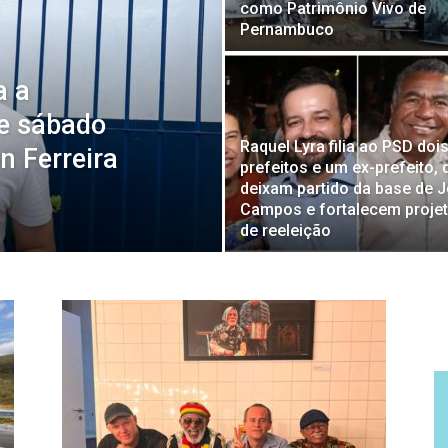
como Patrimônio Vivo de
Pernambuco
a a
te sábado
Raquel Lyra filia ao PSD doi
n Ferreira
prefeitos e um ex-prefeito, 
deixam partido da base de 
Campos e fortalecem proje
de reeleição