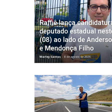
Raffiê lança candidatur
deputado estadual nes
(08) ao lado de Anderso
e Mendonça Filho
Warley Santos
-
8 de agosto de 2026