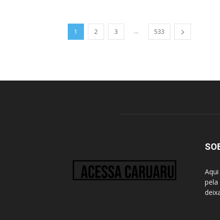
...
1
2
3
533
SO
Aqui
pela
deix