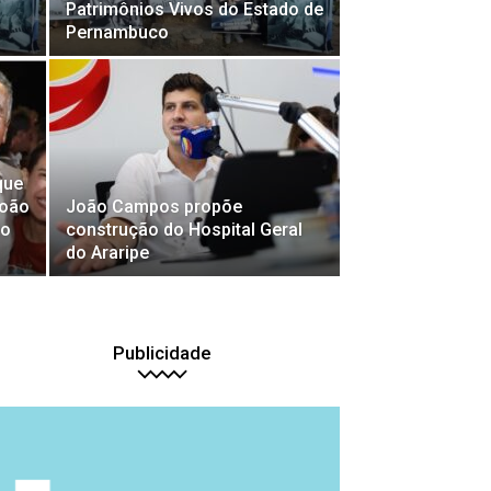
Patrimônios Vivos do Estado de
Pernambuco
s
que
João
João Campos propõe
to
construção do Hospital Geral
do Araripe
Publicidade